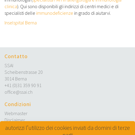
clinica
). Qui sono disponibili gli indirizzi di centri medici e di
specialisti delle
immunodeficienze
in grado di aiutarvi.
Inselspital Berna
Contatto
SSAI
Scheibenstrasse 20
3014 Berna
+41 (0)31 359 90 91
office@ssai.ch
Condizioni
Webmaster
Disclaimer
Garanzia della qualità
autorizzi l’utilizzo dei cookies inviati da domini di terze
Protezione dei dati