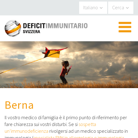
Pannello di gestione dei cookies
Italiano
Cerca
▼
▼
▼
Berna
▼
Il vostro medico di famiglia è il primo punto di riferimento per
fare chiarezza sui vostri disturbi. Se si
sospetta
un’immunodeficienza
rivolgersi ad un medico specializzato in
immunologia (
specialista FMH in allergologia e immunologia