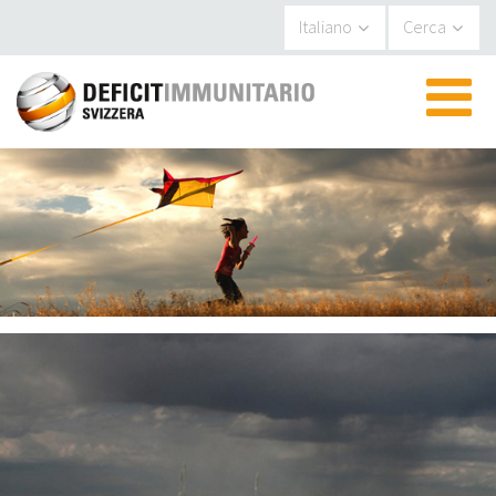
Pannello di gestione dei cookies
Italiano
Cerca
▼
▼
▼
▼